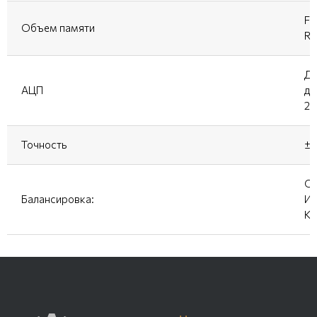
Fl
Объем памяти
RA
Ди
АЦП
ди
2х
Точность
±
Ск
Балансировка:
Из
Ко