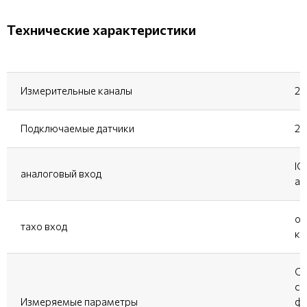
Технические характеристики
Измерительные каналы
2 
Подключаемые датчики
2 
IC
аналоговый вход
ап
оп
тахо вход
к 
СК
сп
Измеряемые параметры
фо