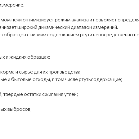
измерение.
ом печи оптимизирует режим анализа и позволяет определ
ечивает широкий динамический диапазон измерений.
з образцов с низким содержанием ртути непосредственно п
ых и жидких образцах:
корма и сырьё для их производства;
ые и бытовые отходы, в том числе ртутьсодержащие;
, твердые остатки сжигания углей;
ных выбросов;