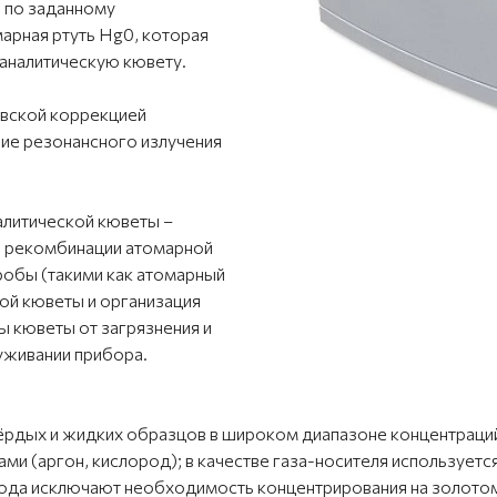
 по заданному
арная ртуть Hg0, которая
 аналитическую кювету.
вской коррекцией
ие резонансного излучения
налитической кюветы –
й рекомбинации атомарной
робы (такими как атомарный
кой кюветы и организация
 кюветы от загрязнения и
уживании прибора.
рдых и жидких образцов в широком диапазоне концентраций
и (аргон, кислород); в качестве газа-носителя используетс
тода исключают необходимость концентрирования на золото