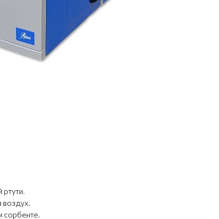
 ртути.
я воздух.
м сорбенте.