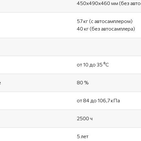
450х490х460 мм (без авто
57 кг (с автосамплером)
40 кг (без автосамплера)
от 10 до 35 ⁰С
е
80 %
от 84 до 106,7 кПа
2500 ч
5 лет