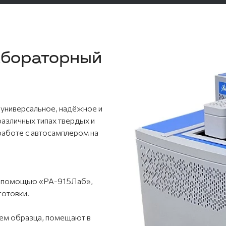
абораторный
 универсальное, надёжное и
азличных типах твердых и
работе с автосамплером на
 с помощью «РА-915Лаб»,
готовки.
ем образца, помещают в