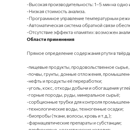
-Высокая производительность: 1–5 мин на одно 
-Низкая стоимость анализа.
-Программное управление температурным режим
-Автоматическая система обратной связи обесп
-Отсутствие эффекта «памяти»: возможен анали
Области применения
Прямое определение содержания ртути в твёрд
-пищевые продукты, продовольственное сырье, 
-почвы, грунты, донные отложения, промышленн
-нефть и продукты её переработки;
-уголь, кокс, отходы добычи и обогащения углей
-горные породы, руды, минеральное сырьё;
-сорбционные трубки для контроля промышлен
-технологические воды, техногенные осадки;
-биопробы (ткани, волосы, кровь и т.д.);
-фармацевтические препараты и субстанции;
-парфюмерно-косметические изделия;