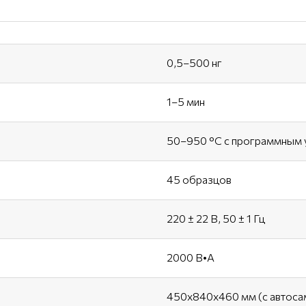
0,5–500 нг
1–5 мин
50–950 °С с программным 
45 образцов
220 ± 22 В, 50 ± 1 Гц
2000 В•А
450х840х460 мм (с автоса