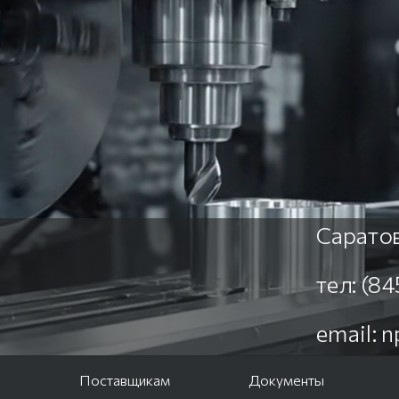
Саратов
тел: (8
email: 
е
Поставщикам
Документы