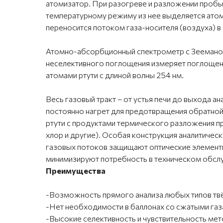
атомизатор. При разогреве и разложении пробы
температурному режиму из нее выделяется атом
переносится потоком газа-носителя (воздуха) в
Атомно-абсорбционный спектрометр с Зеемано
неселективного поглощения измеряет поглощен
атомами ртути с длиной волны 254 нм.
Весь газовый тракт – от устья печи до выхода а
постоянно нагрет для предотвращения обратно
ртути с продуктами термического разложения п
хлор и другие). Особая конструкция аналитичес
газовых потоков защищают оптические элементы
минимизируют потребность в техническом обсл
Преимущества
-Возможность прямого анализа любых типов твё
-Нет необходимости в баллонах со сжатыми газам
-Высокие селективность и чувствительность ме