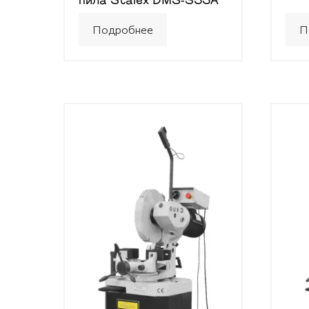
пила Stalex DMS-355A
Подробнее
П