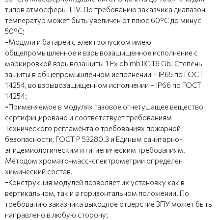
типов атмосферы II, IV. По требованию заказчика диапазон
температур может быть увеличен от плюс 60°С до минус
50°С;
-
Модули и батареи с электропуском имеют
общепромышленное и взрывозащищенное исполнение с
маркировкой взрывозащиты 1 Ex db mb IIC T6 Gb. Степень
защиты в общепромышленном исполнении – IP65 по ГОСТ
14254, во взрывозащищенном исполнении – IP66 по ГОСТ
14254;
-
Применяемое в модулях газовое огнетушащее вещество
сертифицировано и соответствует требованиям
Технического регламента о требованиях пожарной
безопасности, ГОСТ Р 53280.3 и Единым санитарно-
эпидемиологическим и гигиеническим требованиям.
Методом хромато-масс-спектрометрии определен
химический состав.
-
Конструкция модулей позволяет их установку как в
вертикальном, так и в горизонтальном положении. По
требованию заказчика выходное отверстие ЗПУ может быть
направлено в любую сторону;