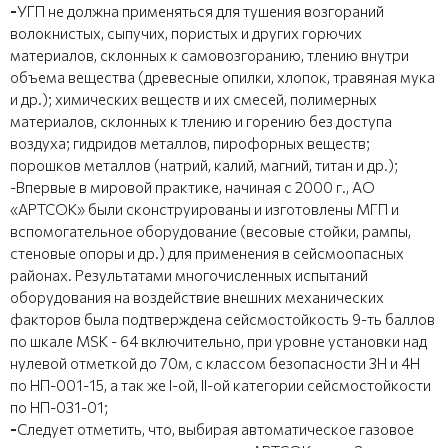
-
УГП не должна применяться для тушения возгораний
волокнистых, сыпучих, пористых и других горючих
материалов, склонных к самовозгоранию, тлению внутри
объема вещества (древесные опилки, хлопок, травяная мука
и др.); химических веществ и их смесей, полимерных
материалов, склонных к тлению и горению без доступа
воздуха; гидридов металлов, пирофорных веществ;
порошков металлов (натрий, калий, магний, титан и др.);
-Впервые в мировой практике, начиная с 2000 г., АО
«АРТСОК» были сконструированы и изготовлены МГП и
вспомогательное оборудование (весовые стойки, рампы,
стеновые опоры и др.) для применения в сейсмоопасных
районах. Результатами многочисленных испытаний
оборудования на воздействие внешних механических
факторов была подтверждена сейсмостойкость 9-ть баллов
по шкале MSK - 64 включительно, при уровне установки над
нулевой отметкой до 70м, с классом безопасности 3Н и 4Н
по НП-001-15, а так же I-ой, II-ой категории сейсмостойкости
по НП-031-01;
-
Следует отметить, что, выбирая автоматическое газовое