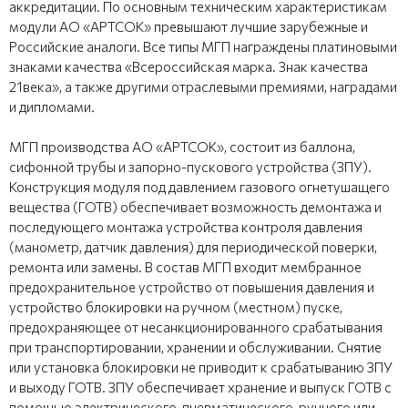
аккредитации. По основным техническим характеристикам
модули АО «АРТСОК» превышают лучшие зарубежные и
Российские аналоги. Все типы МГП награждены платиновыми
знаками качества «Всероссийская марка. Знак качества
21века», а также другими отраслевыми премиями, наградами
и дипломами.
МГП производства АО «АРТСОК», состоит из баллона,
сифонной трубы и запорно-пускового устройства (ЗПУ).
Конструкция модуля под давлением газового огнетушащего
вещества (ГОТВ) обеспечивает возможность демонтажа и
последующего монтажа устройства контроля давления
(манометр, датчик давления) для периодической поверки,
ремонта или замены. В состав МГП входит мембранное
предохранительное устройство от повышения давления и
устройство блокировки на ручном (местном) пуске,
предохраняющее от несанкционированного срабатывания
при транспортировании, хранении и обслуживании. Снятие
или установка блокировки не приводит к срабатыванию ЗПУ
и выходу ГОТВ. ЗПУ обеспечивает хранение и выпуск ГОТВ с
помощью электрического, пневматического, ручного или