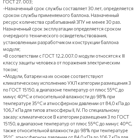
ГОСТ 27. 003;
-Назначенный срок службы составляет 30 лет, определяется
сроком службы применяемого баллона. Назначенный
ресурс количества срабатываний ЗПУ не менее 30 раз.
Назначенный срок эксплуатации определяется сроком
очередного технического освидетельствования,
установленным разработчиком конструкции баллона
модуля;
-
В соответствии с ГОСТ 12.2.007.0 модули относятся к III
классу защиты человека от поражения электрическим
током;
-
Модули, батареи на их основе соответствуют
климатическому исполнению УХЛ категории размещения 3
по ГОСТ 15150, в диапазоне температур от плюс 55°С до
минус 40°С и относительной влажности до 98% при
температуре 35ºC и атмосферном давлении от 84,0 кПа до
106,7 кПа для типов атмосферы II, IV. По специальному
заказу: климатическое В категории размещения 3 по ГОСТ
15150, в диапазоне температур от плюс 55°С до минус 40°С,
также относительной влажности до 98% при температуре
35ºC, атмосферном давлении от 84,0 кПа до 106,7 кПа для