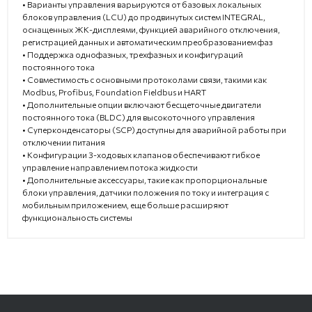
• Варианты управления варьируются от базовых локальных
блоков управления (LCU) до продвинутых систем INTEGRAL,
оснащенных ЖК-дисплеями, функцией аварийного отключения,
регистрацией данных и автоматическим преобразованием фаз
• Поддержка однофазных, трехфазных и конфигураций
постоянного тока
• Совместимость с основными протоколами связи, такими как
Modbus, Profibus, Foundation Fieldbus и HART
• Дополнительные опции включают бесщеточные двигатели
постоянного тока (BLDC) для высокоточного управления
• Суперконденсаторы (SCP) доступны для аварийной работы при
отключении питания
• Конфигурации 3-ходовых клапанов обеспечивают гибкое
управление направлением потока жидкости
• Дополнительные аксессуары, такие как пропорциональные
блоки управления, датчики положения по току и интеграция с
мобильным приложением, еще больше расширяют
функциональность системы