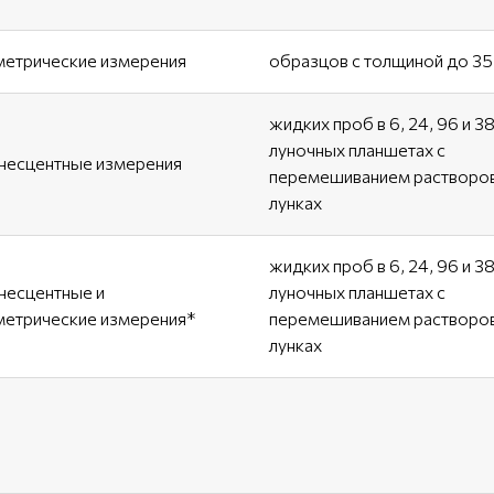
етрические измерения
образцов с толщиной до 35
жидких проб в 6, 24, 96 и 3
луночных планшетах с
есцентные измерения
перемешиванием растворов
лунках
жидких проб в 6, 24, 96 и 3
есцентные и
луночных планшетах с
етрические измерения*
перемешиванием растворов
лунках