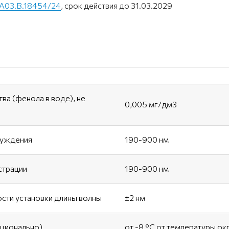
A03.B.18454/24
, срок действия до 31.03.2029
а (фенола в воде), не
0,005 мг/дм3
буждения
190-900 нм
страции
190-900 нм
ти установки длины волны
±2 нм
пционально)
от -8 °С от температуры о