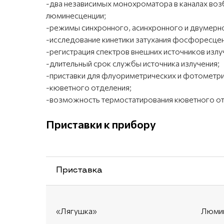
-два независимых монохроматора в каналах воз
люминесценции;
-режимы синхронного, асинхронного и двумерно
-исследование кинетики затухания фосфоресцен
-регистрация спектров внешних источников излу
-длительный срок службы источника излучения;
-приставки для флуориметрических и фотометри
-кюветного отделения;
-возможность термостатирования кюветного от
Приставки к прибору
Приставка
«Лягушка»
Люмин