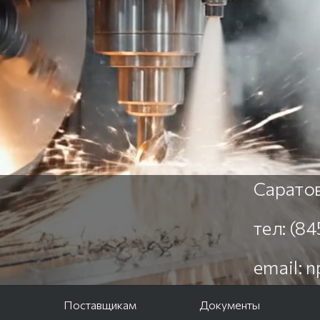
Саратов
тел: (8
email: 
е
Поставщикам
Документы