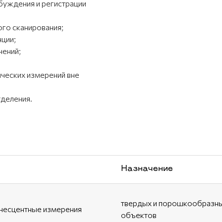
буждения и регистрации
го сканирования;
ции;
чений;
ческих измерений вне
деления.
Назначение
твердых и порошкообразн
есцентные измерения
объектов