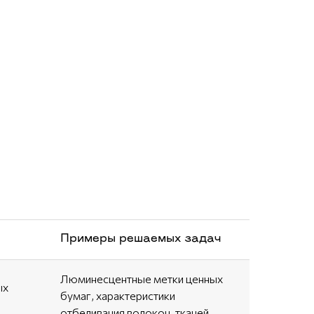
Примеры решаемых задач
Люминесцентные метки ценных
ых
бумаг, характеристики
отбеливания волокон, тканей.