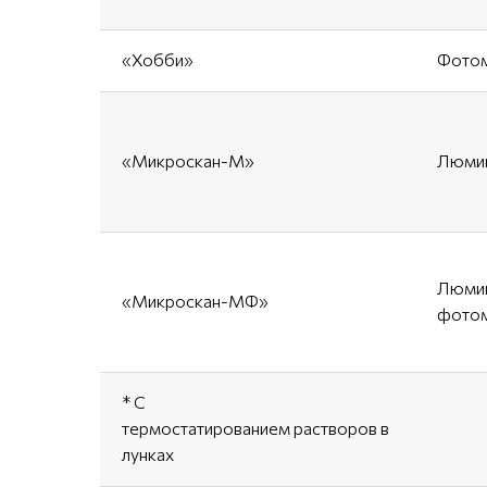
«Хобби»
Фотом
«Микроскан-М»
Люмин
Люмин
«Микроскан-МФ»
фотом
* С
термостатированием растворов в
лунках