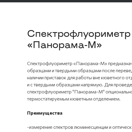
Спектрофлуориметр
«Панорама-М»
Спектрофлуориметр «Панорама-М» предназнач
образцами и твердыми образцами после переведе
наличии приставок для работы вне кюветного отд
и с твердыми образцами напрямую. Для проведе
спектрофлуориметр "Панорама-М" опционально
термостатируемым кюветным отделением.
Преимущества
-измерение спектров люминесценции и оптическ