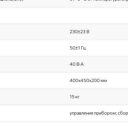
230±23 В
50±1 Гц
40 В·А
400x450x200 мм
15 кг
управление прибором; сбор