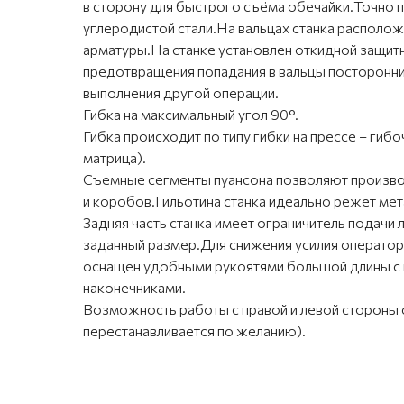
в сторону для быстрого съёма обечайки.Точно 
углеродистой стали.На вальцах станка располо
арматуры.На станке установлен откидной защит
предотвращения попадания в вальцы посторонн
выполнения другой операции.
Гибка на максимальный угол 90°.
Гибка происходит по типу гибки на прессе – гиб
матрица).
Съемные сегменты пуансона позволяют произв
и коробов.Гильотина станка идеально режет мета
Задняя часть станка имеет ограничитель подачи л
заданный размер.Для снижения усилия оператор
оснащен удобными рукоятями большой длины с
наконечниками.
Возможность работы с правой и левой стороны 
перестанавливается по желанию).