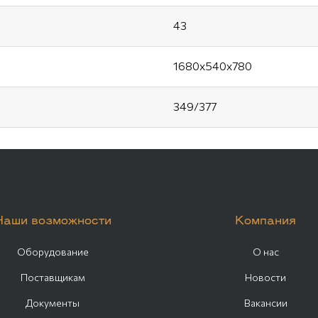
43
1680х540х780
349/377
Наши возможности
Компания
Оборудование
О нас
Поставщикам
Новости
Документы
Вакансии