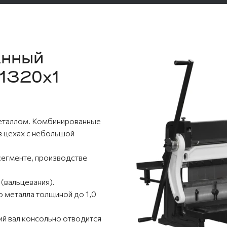
анный
/1320x1
металлом. Комбинированные
в цехах с небольшой
сегменте, производстве
(вальцевания).
 металла толщиной до 1,0
й вал консольно отводится