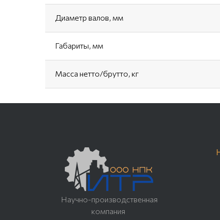
Диаметр валов, мм
Габариты, мм
Масса нетто/брутто, кг
Научно-производственная
компания