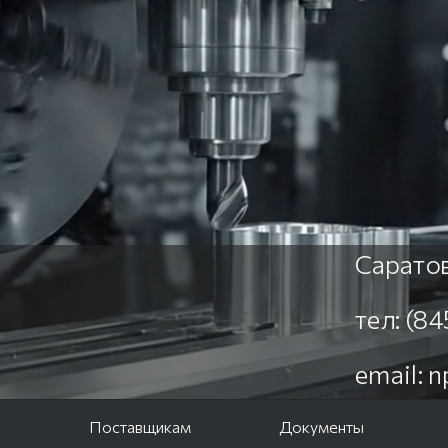
Саратов
тел: (8
email: 
е
Поставщикам
Документы