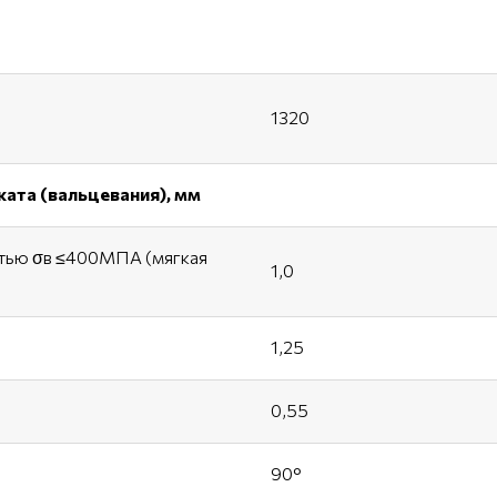
1320
ката (вальцевания), мм
стью σв ≤400МПА (мягкая
1,0
1,25
0,55
90°