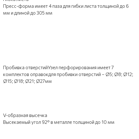
Пресс-форма имеет 4 паза для гибки листа толщиной до 6
мм и длиной до 305 мм
Пробивка отверстийУзел перфорирования имеет 7
комплектов оправокдля пробивки отверстий – Ø5; Ø8; Ø12;
Ø15; Ø18; Ø21; Ø27мм
V-образная высечка
Высекаемый угол 92° в металле толщиной до 10 мм