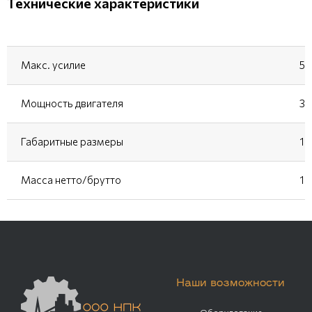
Технические характеристики
Макс. усилие
55
Мощность двигателя
3,7
Габаритные размеры
11
Масса нетто/брутто
11
Наши возможности