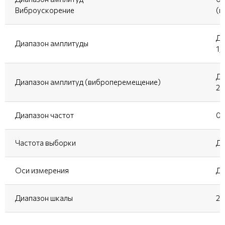
Виброускорение
(в
До
Диапазон амплитуды
1,
До
Диапазон амплитуд (виброперемещение)
25
Диапазон частот
0,5
Частота выборки
До
Оси измерения
До
Диапазон шкалы
2г