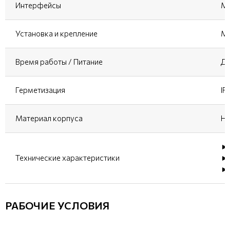
Интерфейсы
Mi
Установка и крепление
Ма
Время работы / Питание
До
Герметизация
IP
Материал корпуса
Не
► 
Технические характеристики
► 
► 
РАБОЧИЕ УСЛОВИЯ