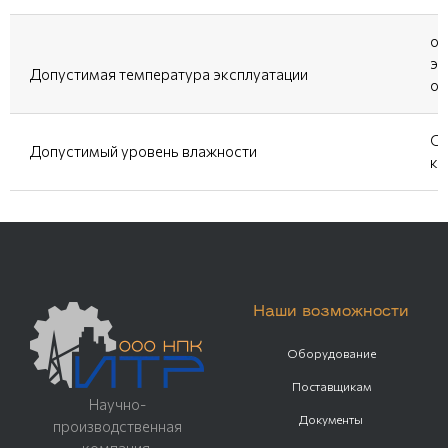
от
эк
Допустимая температура эксплуатации
оп
От
Допустимый уровень влажности
ко
Наши возможности
Оборудование
Поставщикам
Научно-
Документы
производственная