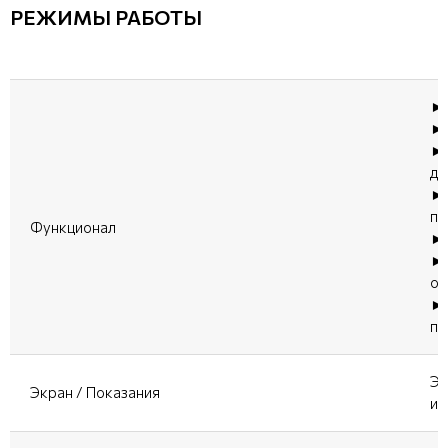
РЕЖИМЫ РАБОТЫ
► 
► 
► 
дл
► 
по
Функционал
► 
► 
оп
► 
пл
Эл
Экран / Показания
ин