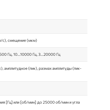
м/с), смещение (мкм)
500 Гц, 10…10000 Гц, 3…20000 Гц
), амплитудное (пик), размах амплитуды (пик-
я [Гц] или [об/мин] до 25000 об/мин и угла