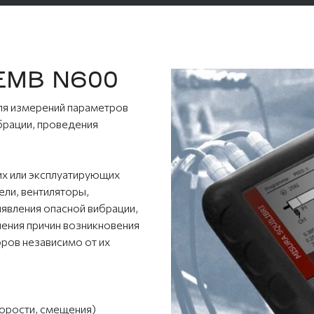
CEMB N600
ля измерений параметров
ибрации, проведения
их или эксплуатирующих
ели, вентиляторы,
ыявления опасной вибрации,
ления причин возникновения
ров независимо от их
корости, смещения)