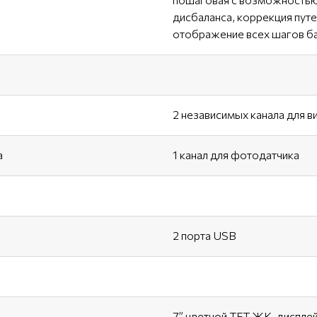
дисбаланса, коррекция пут
отображение всех шагов б
2 независимых канала для 
а
1 канал для фотодатчика
2 порта USB
7” цветной TFT ЖК-дисплей