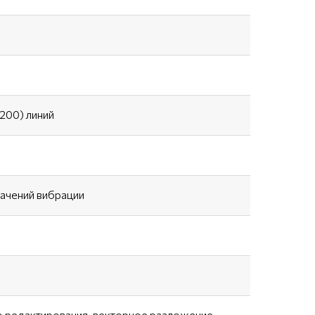
3200) линий
ачений вибрации
 редактирования, векторное разложение