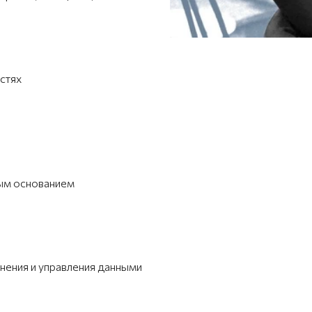
остях
ным основанием
ения и управления данными