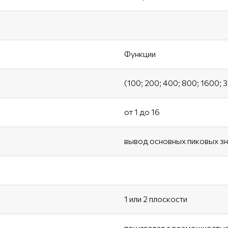
Функции
(100; 200; 400; 800; 1600; 
от 1 до 16
вывод основных пиковых зн
1 или 2 плоскости
пошаговая с возможностью