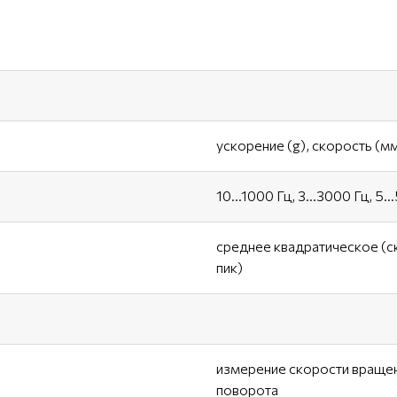
ускорение (g), скорость (м
10…1000 Гц, 3…3000 Гц, 5…
среднее квадратическое (ск
пик)
измерение скорости вращени
поворота