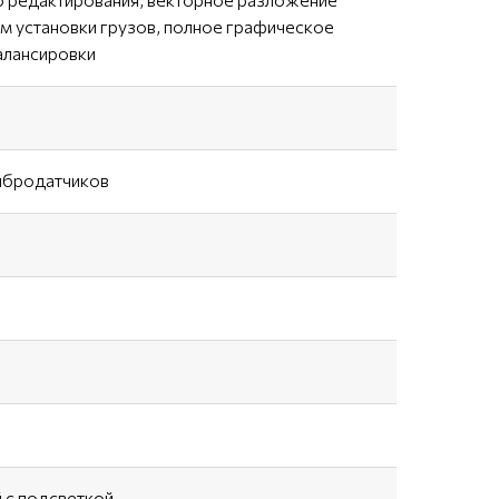
ем установки грузов, полное графическое
алансировки
вибродатчиков
 c подсветкой